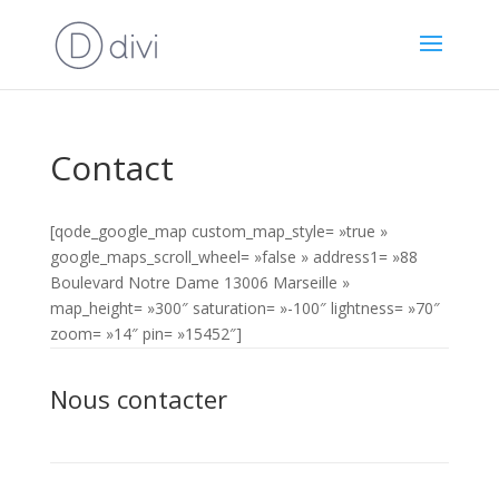
Contact
[qode_google_map custom_map_style= »true »
google_maps_scroll_wheel= »false » address1= »88
Boulevard Notre Dame 13006 Marseille »
map_height= »300″ saturation= »-100″ lightness= »70″
zoom= »14″ pin= »15452″]
Nous contacter